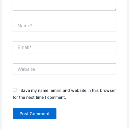
Name*
Email*
Website
Save my name, email, and website in this browser
for the next time I comment.