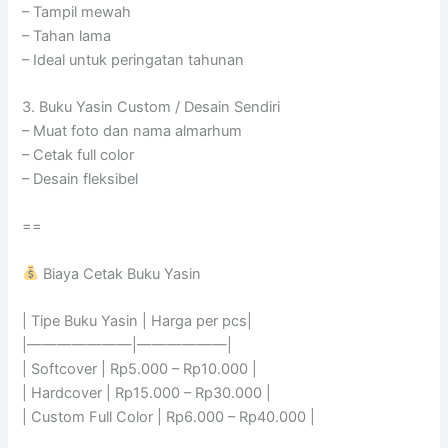
– Tampil mewah
– Tahan lama
– Ideal untuk peringatan tahunan
3. Buku Yasin Custom / Desain Sendiri
– Muat foto dan nama almarhum
– Cetak full color
– Desain fleksibel
==
Biaya Cetak Buku Yasin
| Tipe Buku Yasin | Harga per pcs|
|———————|——————|
| Softcover | Rp5.000 – Rp10.000 |
| Hardcover | Rp15.000 – Rp30.000 |
| Custom Full Color | Rp6.000 – Rp40.000 |