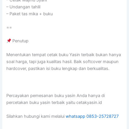
– Undangan tahlil
– Paket tas mika + buku
==
Penutup
Menentukan tempat cetak buku Yasin terbaik bukan hanya
soal harga, tapi juga kualitas hasil. Baik softcover maupun
hardcover, pastikan isi buku lengkap dan berkualitas.
Percayakan pemesanan buku yasin Anda hanya di
percetakan buku yasin terbaik yaitu cetakyasin.id
Silahkan hubungi kami melalui
whatsapp 0853-25728727