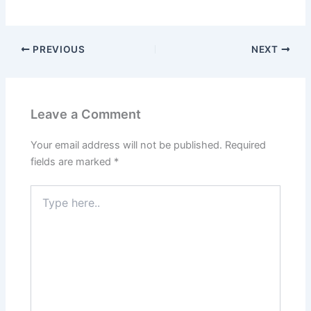
PREVIOUS
NEXT
Leave a Comment
Your email address will not be published.
Required
fields are marked
*
Type
here..