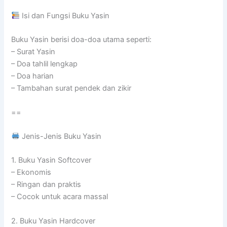
Isi dan Fungsi Buku Yasin
Buku Yasin berisi doa-doa utama seperti:
– Surat Yasin
– Doa tahlil lengkap
– Doa harian
– Tambahan surat pendek dan zikir
==
Jenis-Jenis Buku Yasin
1. Buku Yasin Softcover
– Ekonomis
– Ringan dan praktis
– Cocok untuk acara massal
2. Buku Yasin Hardcover