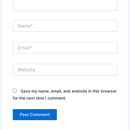
Name*
Email*
Website
Save my name, email, and website in this browser
for the next time I comment.