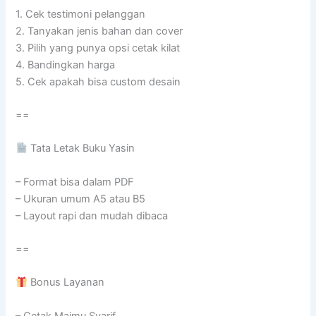
1. Cek testimoni pelanggan
2. Tanyakan jenis bahan dan cover
3. Pilih yang punya opsi cetak kilat
4. Bandingkan harga
5. Cek apakah bisa custom desain
==
Tata Letak Buku Yasin
– Format bisa dalam PDF
– Ukuran umum A5 atau B5
– Layout rapi dan mudah dibaca
==
Bonus Layanan
– Cetak Majmu Syarif