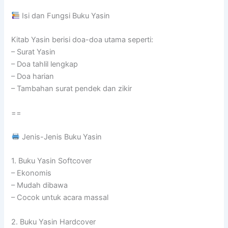
Isi dan Fungsi Buku Yasin
Kitab Yasin berisi doa-doa utama seperti:
– Surat Yasin
– Doa tahlil lengkap
– Doa harian
– Tambahan surat pendek dan zikir
==
Jenis-Jenis Buku Yasin
1. Buku Yasin Softcover
– Ekonomis
– Mudah dibawa
– Cocok untuk acara massal
2. Buku Yasin Hardcover