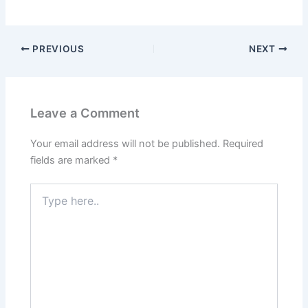
PREVIOUS
NEXT
Leave a Comment
Your email address will not be published.
Required
fields are marked
*
Type
here..