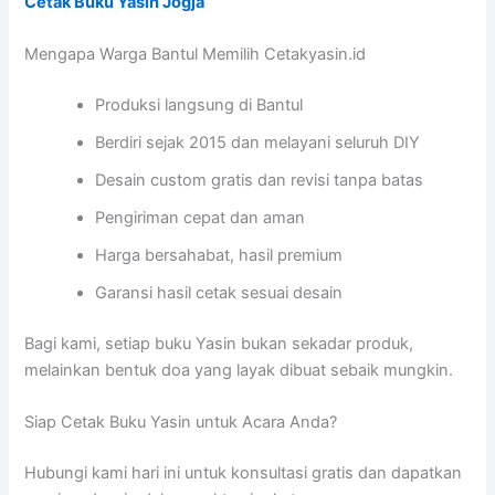
Cetak Buku Yasin Jogja
Mengapa Warga Bantul Memilih Cetakyasin.id
Produksi langsung di Bantul
Berdiri sejak 2015 dan melayani seluruh DIY
Desain custom gratis dan revisi tanpa batas
Pengiriman cepat dan aman
Harga bersahabat, hasil premium
Garansi hasil cetak sesuai desain
Bagi kami, setiap buku Yasin bukan sekadar produk,
melainkan bentuk doa yang layak dibuat sebaik mungkin.
Siap Cetak Buku Yasin untuk Acara Anda?
Hubungi kami hari ini untuk konsultasi gratis dan dapatkan