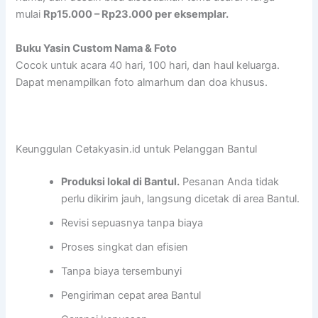
mulai
Rp15.000 – Rp23.000 per eksemplar.
Buku Yasin Custom Nama & Foto
Cocok untuk acara 40 hari, 100 hari, dan haul keluarga.
Dapat menampilkan foto almarhum dan doa khusus.
Keunggulan Cetakyasin.id untuk Pelanggan Bantul
Produksi lokal di Bantul.
Pesanan Anda tidak
perlu dikirim jauh, langsung dicetak di area Bantul.
Revisi sepuasnya tanpa biaya
Proses singkat dan efisien
Tanpa biaya tersembunyi
Pengiriman cepat area Bantul