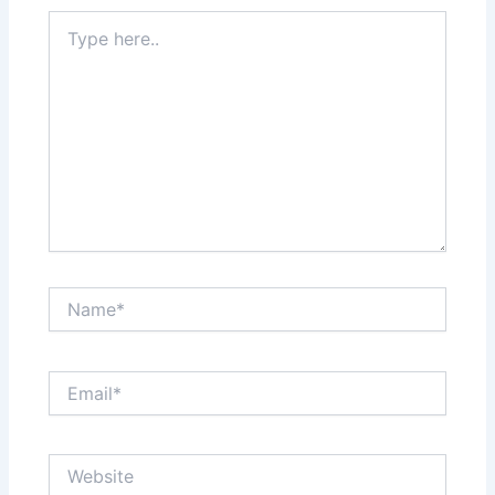
Type
here..
Name*
Email*
Website