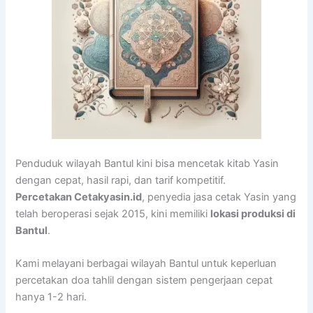
Penduduk wilayah Bantul kini bisa mencetak kitab Yasin
dengan cepat, hasil rapi, dan tarif kompetitif.
Percetakan Cetakyasin.id
, penyedia jasa cetak Yasin yang
telah beroperasi sejak 2015, kini memiliki
lokasi produksi di
Bantul
.
Kami melayani berbagai wilayah Bantul untuk keperluan
percetakan doa tahlil dengan sistem pengerjaan cepat
hanya 1-2 hari.