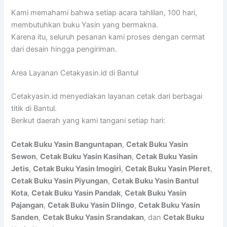
Kami memahami bahwa setiap acara tahlilan, 100 hari,
membutuhkan buku Yasin yang bermakna.
Karena itu, seluruh pesanan kami proses dengan cermat
dari desain hingga pengiriman.
Area Layanan Cetakyasin.id di Bantul
Cetakyasin.id menyediakan layanan cetak dari berbagai
titik di Bantul.
Berikut daerah yang kami tangani setiap hari:
Cetak Buku Yasin Banguntapan
,
Cetak Buku Yasin
Sewon
,
Cetak Buku Yasin Kasihan
,
Cetak Buku Yasin
Jetis
,
Cetak Buku Yasin Imogiri
,
Cetak Buku Yasin Pleret
,
Cetak Buku Yasin Piyungan
,
Cetak Buku Yasin Bantul
Kota
,
Cetak Buku Yasin Pandak
,
Cetak Buku Yasin
Pajangan
,
Cetak Buku Yasin Dlingo
,
Cetak Buku Yasin
Sanden
,
Cetak Buku Yasin Srandakan
, dan
Cetak Buku