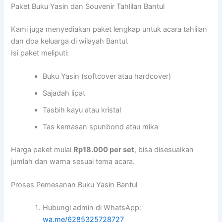
Paket Buku Yasin dan Souvenir Tahlilan Bantul
Kami juga menyediakan paket lengkap untuk acara tahlilan
dan doa keluarga di wilayah Bantul.
Isi paket meliputi:
Buku Yasin (softcover atau hardcover)
Sajadah lipat
Tasbih kayu atau kristal
Tas kemasan spunbond atau mika
Harga paket mulai
Rp18.000 per set
, bisa disesuaikan
jumlah dan warna sesuai tema acara.
Proses Pemesanan Buku Yasin Bantul
Hubungi admin di WhatsApp:
wa.me/6285325728727