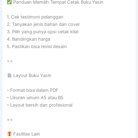
Panduan Memilih Tempat Cetak Buku Yasin
1. Cek testimoni pelanggan
2. Tanyakan jenis bahan dan cover
3. Pilih yang punya opsi cetak kilat
4. Bandingkan harga
5. Pastikan bisa revisi desain
==
Layout Buku Yasin
– Format bisa dalam PDF
– Ukuran umum A5 atau B5
– Layout bersih dan profesional
==
Fasilitas Lain