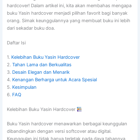
hardcover! Dalam artikel ini, kita akan membahas mengapa
buku Yasin hardcover menjadi pilihan favorit bagi banyak
orang. Simak keunggulannya yang membuat buku ini lebih
dari sekadar buku doa.
Daftar Isi
1.
Kelebihan Buku Yasin Hardcover
2.
Tahan Lama dan Berkualitas
3.
Desain Elegan dan Menarik
4.
Kenangan Berharga untuk Acara Spesial
5.
Kesimpulan
6.
FAQ
Kelebihan Buku Yasin Hardcover
Buku Yasin hardcover menawarkan berbagai keunggulan
dibandingkan dengan versi softcover atau digital.
Keunggulan ini tidak hanya terletak pada daya tahannya,