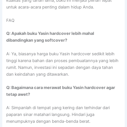
kualitas yang tahan lama, buku ini menjadi pilihan tepat
untuk acara-acara penting dalam hidup Anda.
FAQ
Q: Apakah buku Yasin hardcover lebih mahal
dibandingkan yang softcover?
A: Ya, biasanya harga buku Yasin hardcover sedikit lebih
tinggi karena bahan dan proses pembuatannya yang lebih
rumit. Namun, investasi ini sepadan dengan daya tahan
dan keindahan yang ditawarkan.
Q: Bagaimana cara merawat buku Yasin hardcover agar
tetap awet?
A: Simpanlah di tempat yang kering dan terhindar dari
paparan sinar matahari langsung. Hindari juga
menumpuknya dengan benda-benda berat.