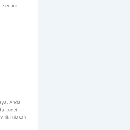
n secara
aya. Anda
ta kunci
iliki ulasan