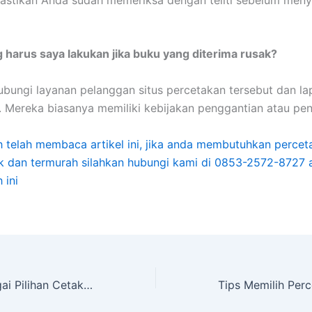
 harus saya lakukan jika buku yang diterima rusak?
ubungi layanan pelanggan situs percetakan tersebut dan l
 Mereka biasanya memiliki kebijakan penggantian atau pe
h telah membaca artikel ini, jika anda membutuhkan perce
ik dan termurah silahkan hubungi kami di 0853-2572-8727 a
 ini
Mengenal Berbagai Pilihan Cetak Buku Yasin: Mana yang Cocok?