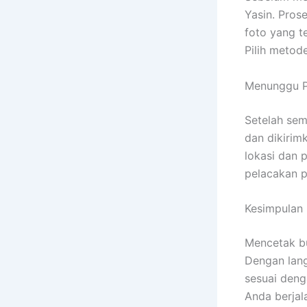
Yasin. Pros
foto yang t
Pilih metod
Menunggu P
Setelah sem
dan dikirim
lokasi dan 
pelacakan p
Kesimpulan
Mencetak bu
Dengan lan
sesuai den
Anda berjal