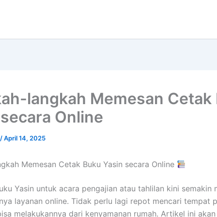
ah-langkah Memesan Cetak
 secara Online
/
April 14, 2025
ngkah Memesan Cetak Buku Yasin secara Online
ku Yasin untuk acara pengajian atau tahlilan kini semakin
ya layanan online. Tidak perlu lagi repot mencari tempat 
 bisa melakukannya dari kenyamanan rumah. Artikel ini ak