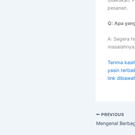
pesanan.
Q: Apa yang
A: Segera h
masalahnya.
Terima kasi
yasin terba
link dibawah
PREVIOUS