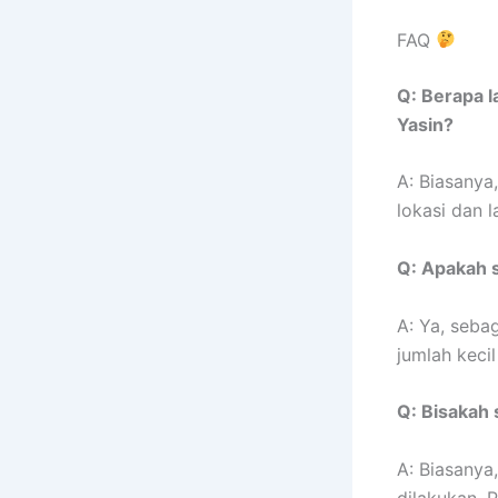
FAQ
Q: Berapa 
Yasin?
A: Biasanya
lokasi dan l
Q: Apakah 
A: Ya, seba
jumlah kecil
Q: Bisakah
A: Biasanya
dilakukan. 