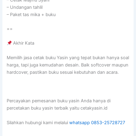
– Undangan tahlil
– Paket tas mika + buku
==
Akhir Kata
Memilih jasa cetak buku Yasin yang tepat bukan hanya soal
harga, tapi juga kemudahan desain. Baik softcover maupun
hardcover, pastikan buku sesuai kebutuhan dan acara.
Percayakan pemesanan buku yasin Anda hanya di
percetakan buku yasin terbaik yaitu cetakyasin.id
Silahkan hubungi kami melalui
whatsapp 0853-25728727