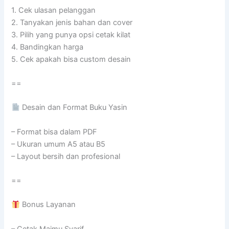
1. Cek ulasan pelanggan
2. Tanyakan jenis bahan dan cover
3. Pilih yang punya opsi cetak kilat
4. Bandingkan harga
5. Cek apakah bisa custom desain
==
Desain dan Format Buku Yasin
– Format bisa dalam PDF
– Ukuran umum A5 atau B5
– Layout bersih dan profesional
==
Bonus Layanan
– Cetak Majmu Syarif