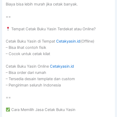
Biaya bisa lebih murah jika cetak banyak.
==
Tempat Cetak Buku Yasin Terdekat atau Online?
Cetak Buku Yasin di Tempat
Cetakyasin.id
(Offline)
– Bisa lihat contoh fisik
– Cocok untuk cetak kilat
Cetak Buku Yasin Online
Cetakyasin.id
– Bisa order dari rumah
– Tersedia desain template dan custom
– Pengiriman seluruh Indonesia
==
Cara Memilih Jasa Cetak Buku Yasin