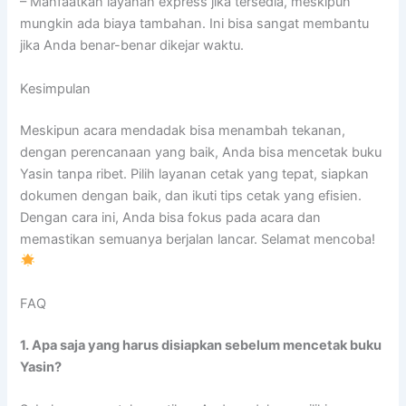
– Manfaatkan layanan express jika tersedia, meskipun
mungkin ada biaya tambahan. Ini bisa sangat membantu
jika Anda benar-benar dikejar waktu.
Kesimpulan
Meskipun acara mendadak bisa menambah tekanan,
dengan perencanaan yang baik, Anda bisa mencetak buku
Yasin tanpa ribet. Pilih layanan cetak yang tepat, siapkan
dokumen dengan baik, dan ikuti tips cetak yang efisien.
Dengan cara ini, Anda bisa fokus pada acara dan
memastikan semuanya berjalan lancar. Selamat mencoba!
FAQ
1. Apa saja yang harus disiapkan sebelum mencetak buku
Yasin?