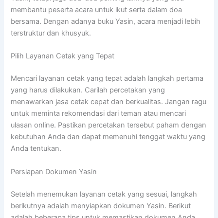
membantu peserta acara untuk ikut serta dalam doa
bersama. Dengan adanya buku Yasin, acara menjadi lebih
terstruktur dan khusyuk.
Pilih Layanan Cetak yang Tepat
Mencari layanan cetak yang tepat adalah langkah pertama
yang harus dilakukan. Carilah percetakan yang
menawarkan jasa cetak cepat dan berkualitas. Jangan ragu
untuk meminta rekomendasi dari teman atau mencari
ulasan online. Pastikan percetakan tersebut paham dengan
kebutuhan Anda dan dapat memenuhi tenggat waktu yang
Anda tentukan.
Persiapan Dokumen Yasin
Setelah menemukan layanan cetak yang sesuai, langkah
berikutnya adalah menyiapkan dokumen Yasin. Berikut
adalah beberapa tips untuk memastikan dokumen Anda