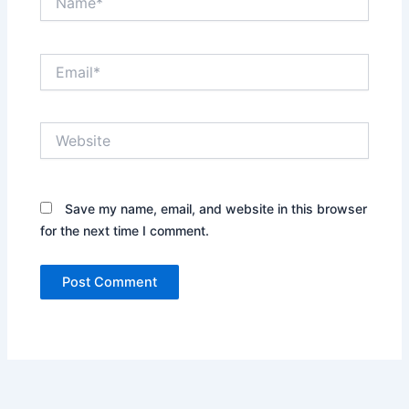
Email*
Website
Save my name, email, and website in this browser
for the next time I comment.