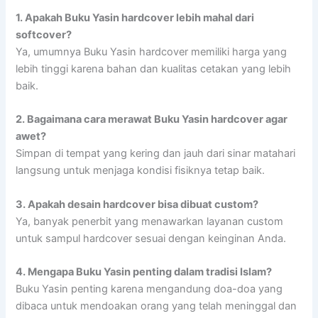
1. Apakah Buku Yasin hardcover lebih mahal dari
softcover?
Ya, umumnya Buku Yasin hardcover memiliki harga yang
lebih tinggi karena bahan dan kualitas cetakan yang lebih
baik.
2. Bagaimana cara merawat Buku Yasin hardcover agar
awet?
Simpan di tempat yang kering dan jauh dari sinar matahari
langsung untuk menjaga kondisi fisiknya tetap baik.
3. Apakah desain hardcover bisa dibuat custom?
Ya, banyak penerbit yang menawarkan layanan custom
untuk sampul hardcover sesuai dengan keinginan Anda.
4. Mengapa Buku Yasin penting dalam tradisi Islam?
Buku Yasin penting karena mengandung doa-doa yang
dibaca untuk mendoakan orang yang telah meninggal dan