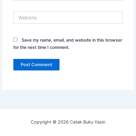
Website
Save my name, email, and website in this browser
for the next time I comment.
Copyright © 2026 Cetak Buku Yasin