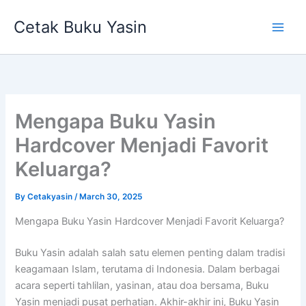
Skip
Cetak Buku Yasin
to
content
Mengapa Buku Yasin
Hardcover Menjadi Favorit
Keluarga?
By
Cetakyasin
/
March 30, 2025
Mengapa Buku Yasin Hardcover Menjadi Favorit Keluarga?
Buku Yasin adalah salah satu elemen penting dalam tradisi
keagamaan Islam, terutama di Indonesia. Dalam berbagai
acara seperti tahlilan, yasinan, atau doa bersama, Buku
Yasin menjadi pusat perhatian. Akhir-akhir ini, Buku Yasin