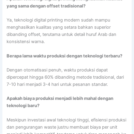
yang sama dengan offset tradisional?
Ya, teknologi digital printing modern sudah mampu
menghasilkan kualitas yang setara bahkan superior
dibanding offset, terutama untuk detail huruf Arab dan
konsistensi warna.
Berapa lama waktu produksi dengan teknologi terbaru?
Dengan otomatisasi penuh, waktu produksi dapat
dipercepat hingga 60% dibanding metode tradisional, dari
7-10 hari menjadi 3-4 hari untuk pesanan standar.
Apakah biaya produksi menjadi lebih mahal dengan
teknologi baru?
Meskipun investasi awal teknologi tinggi, efisiensi produksi
dan pengurangan waste justru membuat biaya per unit