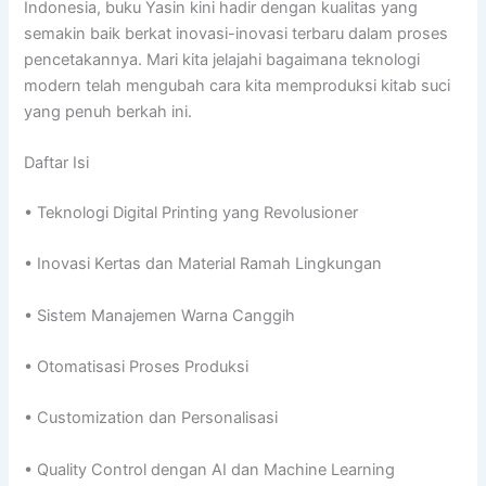
Indonesia, buku Yasin kini hadir dengan kualitas yang
semakin baik berkat inovasi-inovasi terbaru dalam proses
pencetakannya. Mari kita jelajahi bagaimana teknologi
modern telah mengubah cara kita memproduksi kitab suci
yang penuh berkah ini.
Daftar Isi
• Teknologi Digital Printing yang Revolusioner
• Inovasi Kertas dan Material Ramah Lingkungan
• Sistem Manajemen Warna Canggih
• Otomatisasi Proses Produksi
• Customization dan Personalisasi
• Quality Control dengan AI dan Machine Learning