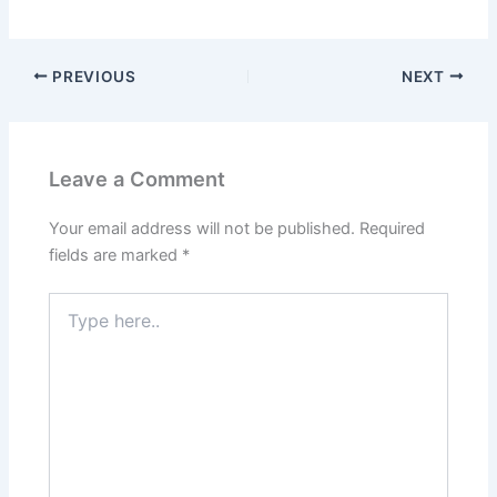
PREVIOUS
NEXT
Leave a Comment
Your email address will not be published.
Required
fields are marked
*
Type
here..