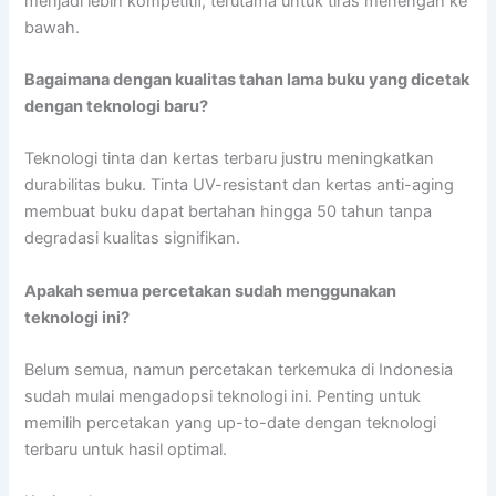
menjadi lebih kompetitif, terutama untuk tiras menengah ke
bawah.
Bagaimana dengan kualitas tahan lama buku yang dicetak
dengan teknologi baru?
Teknologi tinta dan kertas terbaru justru meningkatkan
durabilitas buku. Tinta UV-resistant dan kertas anti-aging
membuat buku dapat bertahan hingga 50 tahun tanpa
degradasi kualitas signifikan.
Apakah semua percetakan sudah menggunakan
teknologi ini?
Belum semua, namun percetakan terkemuka di Indonesia
sudah mulai mengadopsi teknologi ini. Penting untuk
memilih percetakan yang up-to-date dengan teknologi
terbaru untuk hasil optimal.