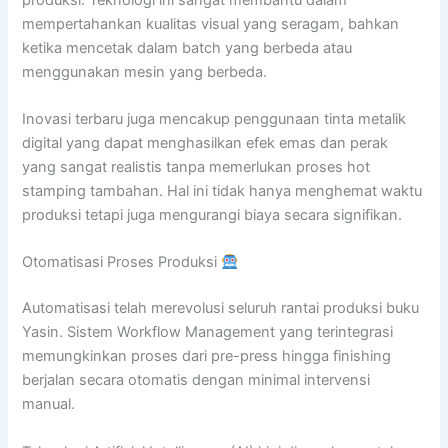
mempertahankan kualitas visual yang seragam, bahkan
ketika mencetak dalam batch yang berbeda atau
menggunakan mesin yang berbeda.
Inovasi terbaru juga mencakup penggunaan tinta metalik
digital yang dapat menghasilkan efek emas dan perak
yang sangat realistis tanpa memerlukan proses hot
stamping tambahan. Hal ini tidak hanya menghemat waktu
produksi tetapi juga mengurangi biaya secara signifikan.
Otomatisasi Proses Produksi
Automatisasi telah merevolusi seluruh rantai produksi buku
Yasin. Sistem Workflow Management yang terintegrasi
memungkinkan proses dari pre-press hingga finishing
berjalan secara otomatis dengan minimal intervensi
manual.