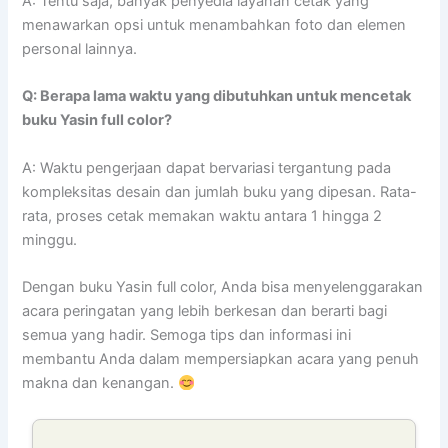
A: Tentu saja, banyak penyedia layanan cetak yang
menawarkan opsi untuk menambahkan foto dan elemen
personal lainnya.
Q: Berapa lama waktu yang dibutuhkan untuk mencetak
buku Yasin full color?
A: Waktu pengerjaan dapat bervariasi tergantung pada
kompleksitas desain dan jumlah buku yang dipesan. Rata-
rata, proses cetak memakan waktu antara 1 hingga 2
minggu.
Dengan buku Yasin full color, Anda bisa menyelenggarakan
acara peringatan yang lebih berkesan dan berarti bagi
semua yang hadir. Semoga tips dan informasi ini
membantu Anda dalam mempersiapkan acara yang penuh
makna dan kenangan.