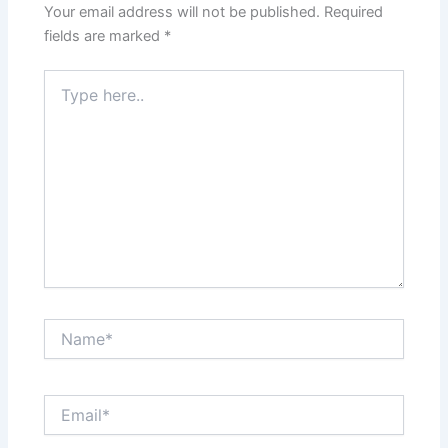
Your email address will not be published.
Required
fields are marked
*
Type
here..
Name*
Email*