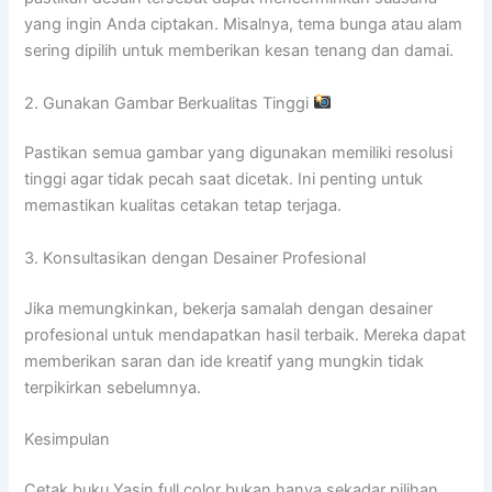
yang ingin Anda ciptakan. Misalnya, tema bunga atau alam
sering dipilih untuk memberikan kesan tenang dan damai.
2. Gunakan Gambar Berkualitas Tinggi
Pastikan semua gambar yang digunakan memiliki resolusi
tinggi agar tidak pecah saat dicetak. Ini penting untuk
memastikan kualitas cetakan tetap terjaga.
3. Konsultasikan dengan Desainer Profesional
Jika memungkinkan, bekerja samalah dengan desainer
profesional untuk mendapatkan hasil terbaik. Mereka dapat
memberikan saran dan ide kreatif yang mungkin tidak
terpikirkan sebelumnya.
Kesimpulan
Cetak buku Yasin full color bukan hanya sekadar pilihan