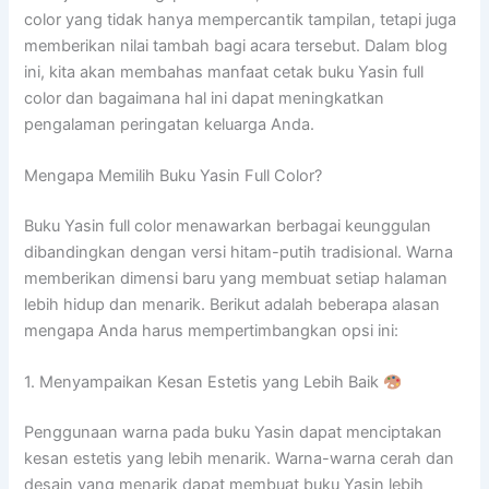
color yang tidak hanya mempercantik tampilan, tetapi juga
memberikan nilai tambah bagi acara tersebut. Dalam blog
ini, kita akan membahas manfaat cetak buku Yasin full
color dan bagaimana hal ini dapat meningkatkan
pengalaman peringatan keluarga Anda.
Mengapa Memilih Buku Yasin Full Color?
Buku Yasin full color menawarkan berbagai keunggulan
dibandingkan dengan versi hitam-putih tradisional. Warna
memberikan dimensi baru yang membuat setiap halaman
lebih hidup dan menarik. Berikut adalah beberapa alasan
mengapa Anda harus mempertimbangkan opsi ini:
1. Menyampaikan Kesan Estetis yang Lebih Baik
Penggunaan warna pada buku Yasin dapat menciptakan
kesan estetis yang lebih menarik. Warna-warna cerah dan
desain yang menarik dapat membuat buku Yasin lebih