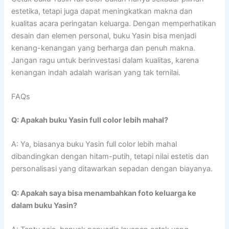
estetika, tetapi juga dapat meningkatkan makna dan
kualitas acara peringatan keluarga. Dengan memperhatikan
desain dan elemen personal, buku Yasin bisa menjadi
kenang-kenangan yang berharga dan penuh makna.
Jangan ragu untuk berinvestasi dalam kualitas, karena
kenangan indah adalah warisan yang tak ternilai.
FAQs
Q: Apakah buku Yasin full color lebih mahal?
A: Ya, biasanya buku Yasin full color lebih mahal
dibandingkan dengan hitam-putih, tetapi nilai estetis dan
personalisasi yang ditawarkan sepadan dengan biayanya.
Q: Apakah saya bisa menambahkan foto keluarga ke
dalam buku Yasin?