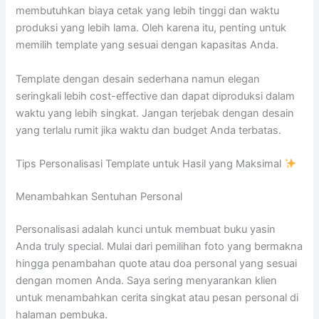
membutuhkan biaya cetak yang lebih tinggi dan waktu
produksi yang lebih lama. Oleh karena itu, penting untuk
memilih template yang sesuai dengan kapasitas Anda.
Template dengan desain sederhana namun elegan
seringkali lebih cost-effective dan dapat diproduksi dalam
waktu yang lebih singkat. Jangan terjebak dengan desain
yang terlalu rumit jika waktu dan budget Anda terbatas.
Tips Personalisasi Template untuk Hasil yang Maksimal
Menambahkan Sentuhan Personal
Personalisasi adalah kunci untuk membuat buku yasin
Anda truly special. Mulai dari pemilihan foto yang bermakna
hingga penambahan quote atau doa personal yang sesuai
dengan momen Anda. Saya sering menyarankan klien
untuk menambahkan cerita singkat atau pesan personal di
halaman pembuka.