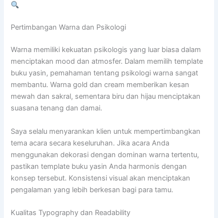
Pertimbangan Warna dan Psikologi
Warna memiliki kekuatan psikologis yang luar biasa dalam
menciptakan mood dan atmosfer. Dalam memilih template
buku yasin, pemahaman tentang psikologi warna sangat
membantu. Warna gold dan cream memberikan kesan
mewah dan sakral, sementara biru dan hijau menciptakan
suasana tenang dan damai.
Saya selalu menyarankan klien untuk mempertimbangkan
tema acara secara keseluruhan. Jika acara Anda
menggunakan dekorasi dengan dominan warna tertentu,
pastikan template buku yasin Anda harmonis dengan
konsep tersebut. Konsistensi visual akan menciptakan
pengalaman yang lebih berkesan bagi para tamu.
Kualitas Typography dan Readability