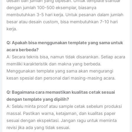
desain dan jumlah yang dipesan. Untuk template standar
dengan jumlah 100-500 eksemplar, biasanya
membutuhkan 3-5 hari kerja. Untuk pesanan dalam jumlah
besar atau desain custom, bisa membutuhkan 7-10 hari
kerja.
Q: Apakah bisa menggunakan template yang sama untuk
acara berbeda?
A: Secara teknis bisa, namun tidak disarankan. Setiap acara
memiliki karakteristik dan makna yang berbeda.
Menggunakan template yang sama akan mengurangi
kesan spesial dan personal dari masing-masing acara.
Q: Bagaimana cara memastikan kualitas cetak sesuai
dengan template yang dipilih?
A: Selalu minta proof atau sample cetak sebelum produksi
massal. Pastikan warna, ketajaman, dan kualitas paper
sesuai dengan ekspektasi. Jangan ragu untuk meminta
revisi jika ada yang tidak sesuai.