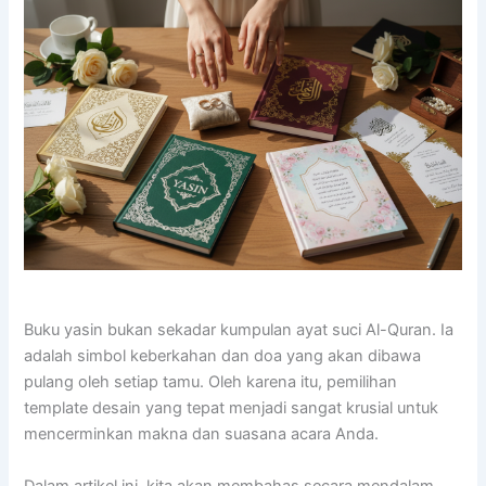
Buku yasin bukan sekadar kumpulan ayat suci Al-Quran. Ia
adalah simbol keberkahan dan doa yang akan dibawa
pulang oleh setiap tamu. Oleh karena itu, pemilihan
template desain yang tepat menjadi sangat krusial untuk
mencerminkan makna dan suasana acara Anda.
Dalam artikel ini, kita akan membahas secara mendalam