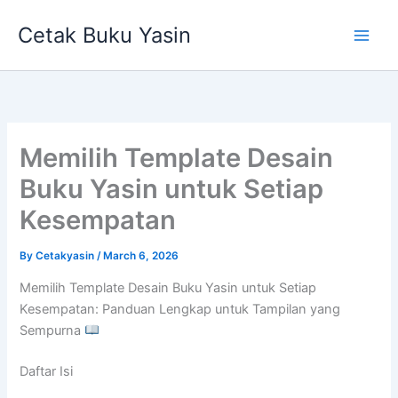
Skip
Cetak Buku Yasin
to
content
Memilih Template Desain
Buku Yasin untuk Setiap
Kesempatan
By
Cetakyasin
/
March 6, 2026
Memilih Template Desain Buku Yasin untuk Setiap
Kesempatan: Panduan Lengkap untuk Tampilan yang
Sempurna
Daftar Isi