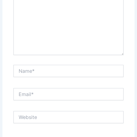
Name*
Email*
Website