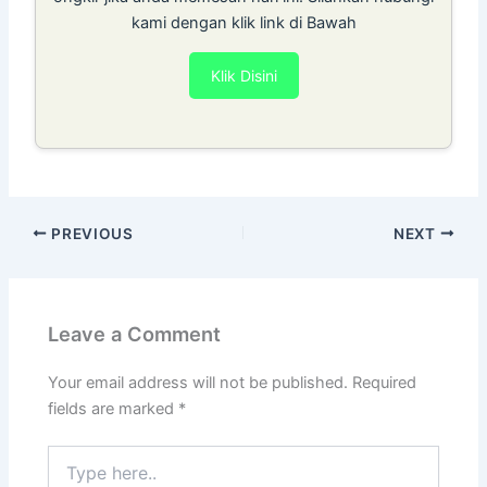
kami dengan klik link di Bawah
Klik Disini
PREVIOUS
NEXT
Leave a Comment
Your email address will not be published.
Required
fields are marked
*
Type
here..