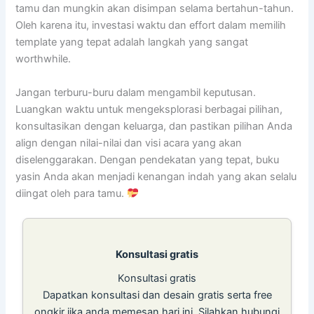
tamu dan mungkin akan disimpan selama bertahun-tahun.
Oleh karena itu, investasi waktu dan effort dalam memilih
template yang tepat adalah langkah yang sangat
worthwhile.
Jangan terburu-buru dalam mengambil keputusan.
Luangkan waktu untuk mengeksplorasi berbagai pilihan,
konsultasikan dengan keluarga, dan pastikan pilihan Anda
align dengan nilai-nilai dan visi acara yang akan
diselenggarakan. Dengan pendekatan yang tepat, buku
yasin Anda akan menjadi kenangan indah yang akan selalu
diingat oleh para tamu.
Konsultasi gratis
Konsultasi gratis
Dapatkan konsultasi dan desain gratis serta free
ongkir jika anda memesan hari ini. Silahkan hubungi