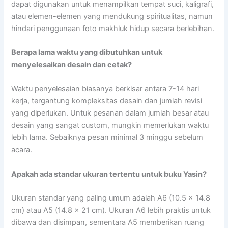
dapat digunakan untuk menampilkan tempat suci, kaligrafi,
atau elemen-elemen yang mendukung spiritualitas, namun
hindari penggunaan foto makhluk hidup secara berlebihan.
Berapa lama waktu yang dibutuhkan untuk
menyelesaikan desain dan cetak?
Waktu penyelesaian biasanya berkisar antara 7-14 hari
kerja, tergantung kompleksitas desain dan jumlah revisi
yang diperlukan. Untuk pesanan dalam jumlah besar atau
desain yang sangat custom, mungkin memerlukan waktu
lebih lama. Sebaiknya pesan minimal 3 minggu sebelum
acara.
Apakah ada standar ukuran tertentu untuk buku Yasin?
Ukuran standar yang paling umum adalah A6 (10.5 x 14.8
cm) atau A5 (14.8 x 21 cm). Ukuran A6 lebih praktis untuk
dibawa dan disimpan, sementara A5 memberikan ruang