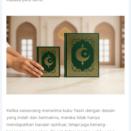
Ketika seseorang menerima buku Yasin dengan desain
yang indah dan bermakna, mereka tidak hanya
mendapatkan bacaan spiritual, tetapi juga kenang-