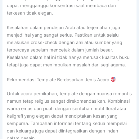
dapat mengganggu konsentrasi saat membaca dan
terkesan tidak elegan.
Kesalahan dalam penulisan Arab atau terjemahan juga
menjadi hal yang sangat serius. Pastikan untuk selalu
melakukan cross-check dengan ahli atau sumber yang
terpercaya sebelum mencetak dalam jumlah besar.
Kesalahan dalam hal ini tidak hanya merusak kualitas buku
tetapi juga dapat menimbulkan masalah dari segi agama.
Rekomendasi Template Berdasarkan Jenis Acara
Untuk acara pernikahan, template dengan nuansa romantis
namun tetap religius sangat direkomendasikan. Kombinasi
warna emas dan putih dengan sentuhan motif floral atau
kaligrafi yang elegan dapat menciptakan kesan yang
sempurna. Tambahan informasi tentang kedua mempelai
dan keluarga juga dapat diintegrasikan dengan indah
dalam desain.