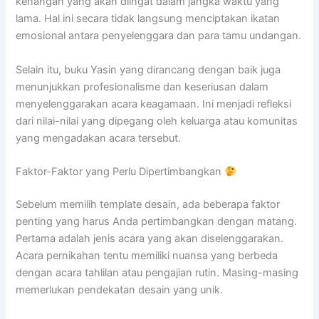
kenangan yang akan diingat dalam jangka waktu yang
lama. Hal ini secara tidak langsung menciptakan ikatan
emosional antara penyelenggara dan para tamu undangan.
Selain itu, buku Yasin yang dirancang dengan baik juga
menunjukkan profesionalisme dan keseriusan dalam
menyelenggarakan acara keagamaan. Ini menjadi refleksi
dari nilai-nilai yang dipegang oleh keluarga atau komunitas
yang mengadakan acara tersebut.
Faktor-Faktor yang Perlu Dipertimbangkan
Sebelum memilih template desain, ada beberapa faktor
penting yang harus Anda pertimbangkan dengan matang.
Pertama adalah jenis acara yang akan diselenggarakan.
Acara pernikahan tentu memiliki nuansa yang berbeda
dengan acara tahlilan atau pengajian rutin. Masing-masing
memerlukan pendekatan desain yang unik.