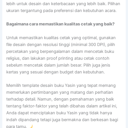
lebih untuk desain dan keterbacaan yang lebih baik. Pilihan
ukuran tergantung pada preferensi dan kebutuhan acara.
Bagaimana cara memastikan kualitas cetak yang baik?
Untuk memastikan kualitas cetak yang optimal, gunakan
file desain dengan resolusi tinggi (minimal 300 DPI), pilih
percetakan yang berpengalaman dalam mencetak buku
religius, dan lakukan proof printing atau cetak contoh
sebelum mencetak dalam jumlah besar. Pilih juga jenis
kertas yang sesuai dengan budget dan kebutuhan.
Memilih template desain buku Yasin yang tepat memang
memerlukan pertimbangan yang matang dan perhatian
terhadap detail. Namun, dengan pemahaman yang baik
tentang faktor-faktor yang telah dibahas dalam artikel ini,
Anda dapat menciptakan buku Yasin yang tidak hanya
indah dipandang tetapi juga bermakna dan berkesan bagi
para tamu.