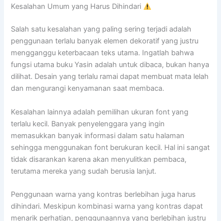
Kesalahan Umum yang Harus Dihindari
Salah satu kesalahan yang paling sering terjadi adalah
penggunaan terlalu banyak elemen dekoratif yang justru
mengganggu keterbacaan teks utama. Ingatlah bahwa
fungsi utama buku Yasin adalah untuk dibaca, bukan hanya
dilihat. Desain yang terlalu ramai dapat membuat mata lelah
dan mengurangi kenyamanan saat membaca.
Kesalahan lainnya adalah pemilihan ukuran font yang
terlalu kecil. Banyak penyelenggara yang ingin
memasukkan banyak informasi dalam satu halaman
sehingga menggunakan font berukuran kecil. Hal ini sangat
tidak disarankan karena akan menyulitkan pembaca,
terutama mereka yang sudah berusia lanjut.
Penggunaan warna yang kontras berlebihan juga harus
dihindari. Meskipun kombinasi warna yang kontras dapat
menarik perhatian, penggunaannya yang berlebihan justru