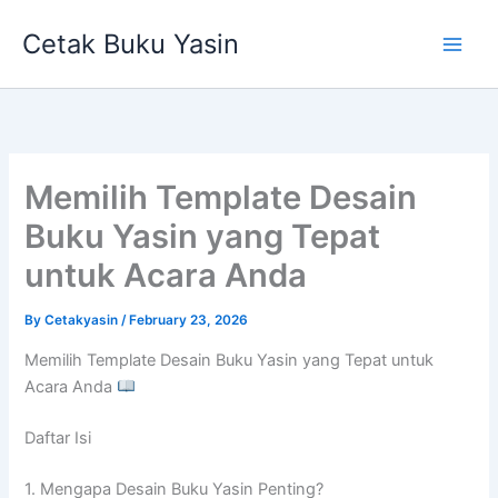
Skip
Cetak Buku Yasin
to
content
Memilih Template Desain
Buku Yasin yang Tepat
untuk Acara Anda
By
Cetakyasin
/
February 23, 2026
Memilih Template Desain Buku Yasin yang Tepat untuk
Acara Anda
Daftar Isi
1. Mengapa Desain Buku Yasin Penting?