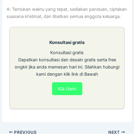
A: Tentukan waktu yang tepat, sediakan panduan, ciptakan
suasana khidmat, dan libatkan semua anggota keluarga.
Konsultasi gratis
Konsultasi gratis
Dapatkan konsultasi dan desain gratis serta free
ongkir jika anda memesan hari ini. Silahkan hubungi
kami dengan klik link di Bawah
Klik Disini
PREVIOUS
NEXT