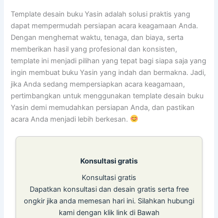
Template desain buku Yasin adalah solusi praktis yang
dapat mempermudah persiapan acara keagamaan Anda.
Dengan menghemat waktu, tenaga, dan biaya, serta
memberikan hasil yang profesional dan konsisten,
template ini menjadi pilihan yang tepat bagi siapa saja yang
ingin membuat buku Yasin yang indah dan bermakna. Jadi,
jika Anda sedang mempersiapkan acara keagamaan,
pertimbangkan untuk menggunakan template desain buku
Yasin demi memudahkan persiapan Anda, dan pastikan
acara Anda menjadi lebih berkesan.
Konsultasi gratis
Konsultasi gratis
Dapatkan konsultasi dan desain gratis serta free
ongkir jika anda memesan hari ini. Silahkan hubungi
kami dengan klik link di Bawah