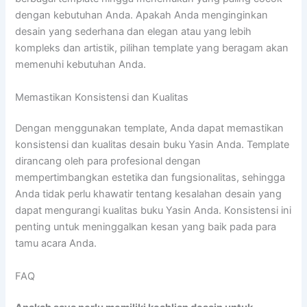
dengan kebutuhan Anda. Apakah Anda menginginkan
desain yang sederhana dan elegan atau yang lebih
kompleks dan artistik, pilihan template yang beragam akan
memenuhi kebutuhan Anda.
Memastikan Konsistensi dan Kualitas
Dengan menggunakan template, Anda dapat memastikan
konsistensi dan kualitas desain buku Yasin Anda. Template
dirancang oleh para profesional dengan
mempertimbangkan estetika dan fungsionalitas, sehingga
Anda tidak perlu khawatir tentang kesalahan desain yang
dapat mengurangi kualitas buku Yasin Anda. Konsistensi ini
penting untuk meninggalkan kesan yang baik pada para
tamu acara Anda.
FAQ