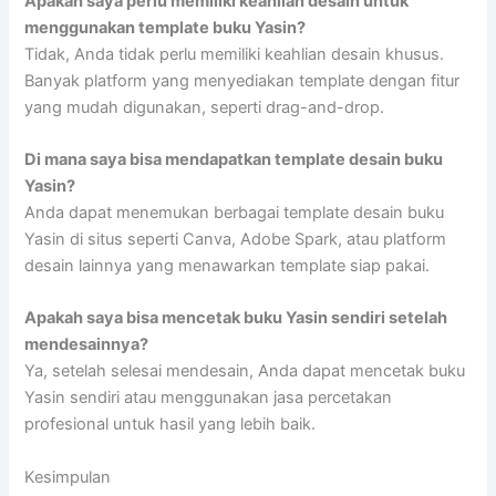
Apakah saya perlu memiliki keahlian desain untuk
menggunakan template buku Yasin?
Tidak, Anda tidak perlu memiliki keahlian desain khusus.
Banyak platform yang menyediakan template dengan fitur
yang mudah digunakan, seperti drag-and-drop.
Di mana saya bisa mendapatkan template desain buku
Yasin?
Anda dapat menemukan berbagai template desain buku
Yasin di situs seperti Canva, Adobe Spark, atau platform
desain lainnya yang menawarkan template siap pakai.
Apakah saya bisa mencetak buku Yasin sendiri setelah
mendesainnya?
Ya, setelah selesai mendesain, Anda dapat mencetak buku
Yasin sendiri atau menggunakan jasa percetakan
profesional untuk hasil yang lebih baik.
Kesimpulan