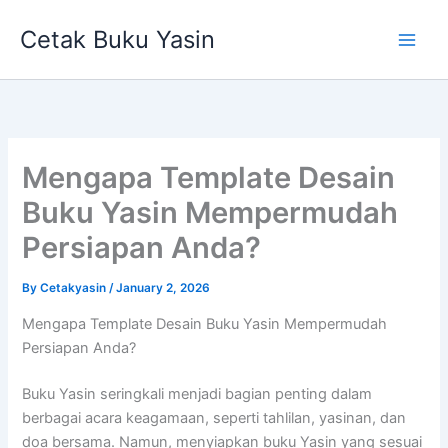
Skip
Cetak Buku Yasin
to
content
Mengapa Template Desain
Buku Yasin Mempermudah
Persiapan Anda?
By
Cetakyasin
/
January 2, 2026
Mengapa Template Desain Buku Yasin Mempermudah
Persiapan Anda?
Buku Yasin seringkali menjadi bagian penting dalam
berbagai acara keagamaan, seperti tahlilan, yasinan, dan
doa bersama. Namun, menyiapkan buku Yasin yang sesuai