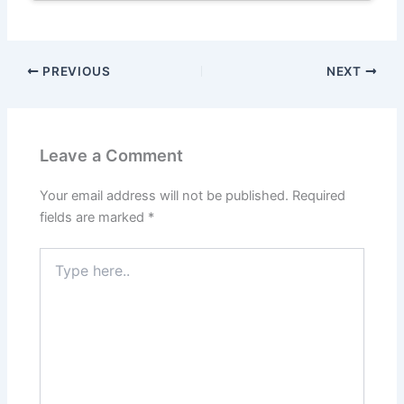
PREVIOUS
NEXT
Leave a Comment
Your email address will not be published.
Required
fields are marked
*
Type
here..