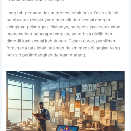
Langkah pertama dalam proses cetak buku Yasin adalah
pembuatan desain yang menarik dan sesuai dengan
keinginan pelanggan. Biasanya, penyedia jasa cetak akan
menawarkan beberapa template yang bisa dipilih dan
dimodifikasi sesuai kebutuhan. Desain cover, pemilihan
font, serta tata letak halaman dalam menjadi bagian yang
harus dipertimbangkan dengan matang.