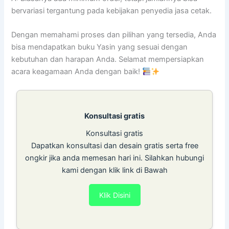
bervariasi tergantung pada kebijakan penyedia jasa cetak.
Dengan memahami proses dan pilihan yang tersedia, Anda
bisa mendapatkan buku Yasin yang sesuai dengan
kebutuhan dan harapan Anda. Selamat mempersiapkan
acara keagamaan Anda dengan baik!
Konsultasi gratis
Konsultasi gratis
Dapatkan konsultasi dan desain gratis serta free
ongkir jika anda memesan hari ini. Silahkan hubungi
kami dengan klik link di Bawah
Klik Disini