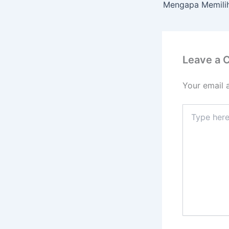
Leave a
Your email 
Type
here..