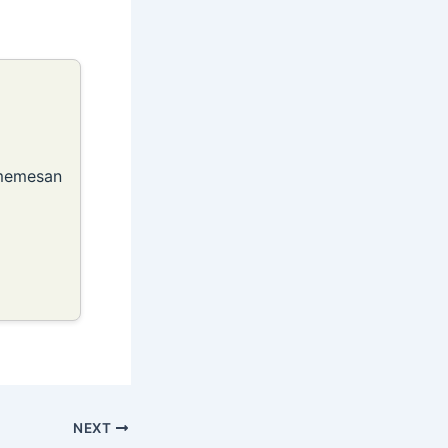
 memesan
NEXT