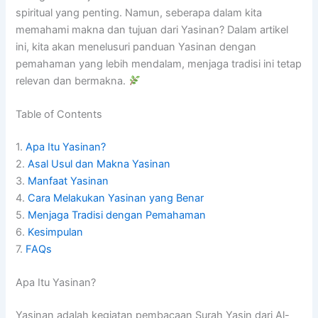
spiritual yang penting. Namun, seberapa dalam kita
memahami makna dan tujuan dari Yasinan? Dalam artikel
ini, kita akan menelusuri panduan Yasinan dengan
pemahaman yang lebih mendalam, menjaga tradisi ini tetap
relevan dan bermakna.
Table of Contents
1.
Apa Itu Yasinan?
2.
Asal Usul dan Makna Yasinan
3.
Manfaat Yasinan
4.
Cara Melakukan Yasinan yang Benar
5.
Menjaga Tradisi dengan Pemahaman
6.
Kesimpulan
7.
FAQs
Apa Itu Yasinan?
Yasinan adalah kegiatan pembacaan Surah Yasin dari Al-