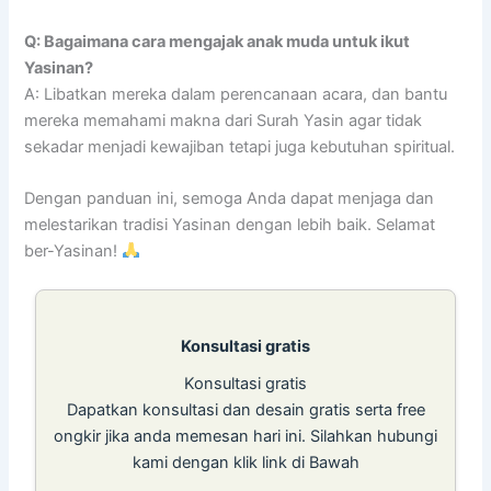
Q: Bagaimana cara mengajak anak muda untuk ikut
Yasinan?
A: Libatkan mereka dalam perencanaan acara, dan bantu
mereka memahami makna dari Surah Yasin agar tidak
sekadar menjadi kewajiban tetapi juga kebutuhan spiritual.
Dengan panduan ini, semoga Anda dapat menjaga dan
melestarikan tradisi Yasinan dengan lebih baik. Selamat
ber-Yasinan!
Konsultasi gratis
Konsultasi gratis
Dapatkan konsultasi dan desain gratis serta free
ongkir jika anda memesan hari ini. Silahkan hubungi
kami dengan klik link di Bawah