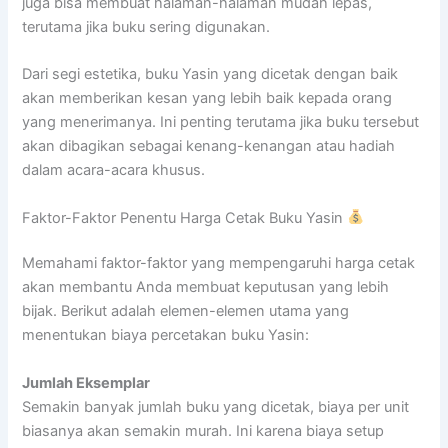
juga bisa membuat halaman-halaman mudah lepas,
terutama jika buku sering digunakan.
Dari segi estetika, buku Yasin yang dicetak dengan baik
akan memberikan kesan yang lebih baik kepada orang
yang menerimanya. Ini penting terutama jika buku tersebut
akan dibagikan sebagai kenang-kenangan atau hadiah
dalam acara-acara khusus.
Faktor-Faktor Penentu Harga Cetak Buku Yasin
Memahami faktor-faktor yang mempengaruhi harga cetak
akan membantu Anda membuat keputusan yang lebih
bijak. Berikut adalah elemen-elemen utama yang
menentukan biaya percetakan buku Yasin:
Jumlah Eksemplar
Semakin banyak jumlah buku yang dicetak, biaya per unit
biasanya akan semakin murah. Ini karena biaya setup