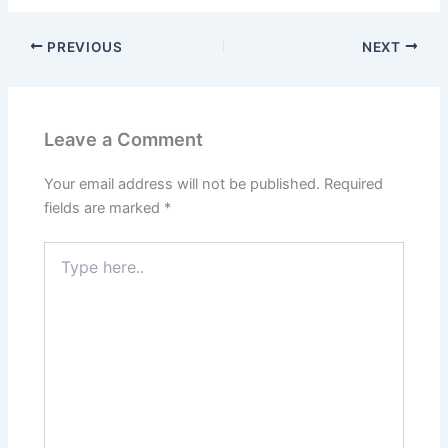
PREVIOUS
NEXT
Leave a Comment
Your email address will not be published.
Required
fields are marked
*
Type
here..