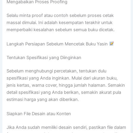
Mengabaikan Proses Proofing
Selalu minta proof atau contoh sebelum proses cetak
massal dimulai. Ini adalah kesempatan terakhir untuk
memperbaiki kesalahan sebelum semua buku dicetak.
Langkah Persiapan Sebelum Mencetak Buku Yasin
Tentukan Spesifikasi yang Diinginkan
Sebelum menghubungi percetakan, tentukan dulu
spesifikasi yang Anda inginkan. Mulai dari ukuran buku,
jenis kertas, warna cover, hingga jumlah halaman. Semakin
detail spesifikasi yang Anda berikan, semakin akurat pula
estimasi harga yang akan diberikan.
Siapkan File Desain atau Konten
Jika Anda sudah memiliki desain sendiri, pastikan file dalam