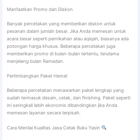
Manfaatkan Promo dan Diskon
Banyak percetakan yang memberikan diskon untuk
pesanan dalam jumlah besar. Jika Anda memesan untuk
acara besar seperti pernikahan atau aqiqah, biasanya ada
potongan harga khusus. Beberapa percetakan juga
memberikan promo di bulan-bulan tertentu, terutama
menjelang bulan Ramadan.
Pertimbangkan Paket Hemat
Beberapa percetakan menawarkan paket lengkap yang
sudah termasuk desain, cetak, dan finishing. Paket seperti
ini seringkali lebih ekonomis dibandingkan jika Anda
memesan layanan secara terpisah.
Cara Menilai Kualitas Jasa Cetak Buku Yasin