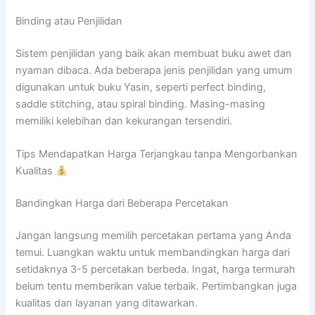
Binding atau Penjilidan
Sistem penjilidan yang baik akan membuat buku awet dan
nyaman dibaca. Ada beberapa jenis penjilidan yang umum
digunakan untuk buku Yasin, seperti perfect binding,
saddle stitching, atau spiral binding. Masing-masing
memiliki kelebihan dan kekurangan tersendiri.
Tips Mendapatkan Harga Terjangkau tanpa Mengorbankan
Kualitas
Bandingkan Harga dari Beberapa Percetakan
Jangan langsung memilih percetakan pertama yang Anda
temui. Luangkan waktu untuk membandingkan harga dari
setidaknya 3-5 percetakan berbeda. Ingat, harga termurah
belum tentu memberikan value terbaik. Pertimbangkan juga
kualitas dan layanan yang ditawarkan.