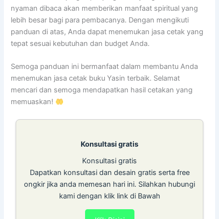
nyaman dibaca akan memberikan manfaat spiritual yang
lebih besar bagi para pembacanya. Dengan mengikuti
panduan di atas, Anda dapat menemukan jasa cetak yang
tepat sesuai kebutuhan dan budget Anda.
Semoga panduan ini bermanfaat dalam membantu Anda
menemukan jasa cetak buku Yasin terbaik. Selamat
mencari dan semoga mendapatkan hasil cetakan yang
memuaskan!
Konsultasi gratis
Konsultasi gratis
Dapatkan konsultasi dan desain gratis serta free
ongkir jika anda memesan hari ini. Silahkan hubungi
kami dengan klik link di Bawah