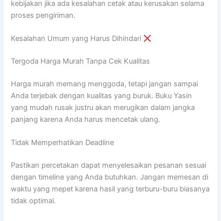
kebijakan jika ada kesalahan cetak atau kerusakan selama
proses pengiriman.
Kesalahan Umum yang Harus Dihindari
Tergoda Harga Murah Tanpa Cek Kualitas
Harga murah memang menggoda, tetapi jangan sampai
Anda terjebak dengan kualitas yang buruk. Buku Yasin
yang mudah rusak justru akan merugikan dalam jangka
panjang karena Anda harus mencetak ulang.
Tidak Memperhatikan Deadline
Pastikan percetakan dapat menyelesaikan pesanan sesuai
dengan timeline yang Anda butuhkan. Jangan memesan di
waktu yang mepet karena hasil yang terburu-buru biasanya
tidak optimal.