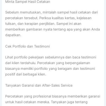
Minta Sampel Hasil Cetakan
Sebelum memutuskan, mintalah sampel hasil cetakan dari
percetakan tersebut. Periksa kualitas kertas, kejelasan
tulisan, dan kerapian penjilidan. Sampel ini akan
memberikan gambaran nyata tentang apa yang akan Anda
dapatkan.
Cek Portfolio dan Testimoni
Lihat portfolio pekerjaan sebelumnya dan baca testimoni
dari klien terdahulu. Percetakan yang berpengalaman
biasanya memiliki portfolio yang beragam dan testimoni
positif dari berbagai klien.
Tanyakan Garansi dan After-Sales Service
Percetakan yang profesional biasanya memberikan garansi
untuk hasil cetakan mereka. Tanyakan juga tentang