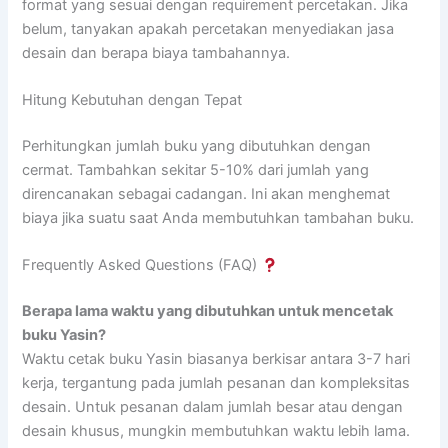
format yang sesuai dengan requirement percetakan. Jika
belum, tanyakan apakah percetakan menyediakan jasa
desain dan berapa biaya tambahannya.
Hitung Kebutuhan dengan Tepat
Perhitungkan jumlah buku yang dibutuhkan dengan
cermat. Tambahkan sekitar 5-10% dari jumlah yang
direncanakan sebagai cadangan. Ini akan menghemat
biaya jika suatu saat Anda membutuhkan tambahan buku.
Frequently Asked Questions (FAQ)
Berapa lama waktu yang dibutuhkan untuk mencetak
buku Yasin?
Waktu cetak buku Yasin biasanya berkisar antara 3-7 hari
kerja, tergantung pada jumlah pesanan dan kompleksitas
desain. Untuk pesanan dalam jumlah besar atau dengan
desain khusus, mungkin membutuhkan waktu lebih lama.